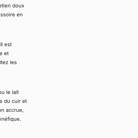
etien doux
essoire en
Il est
e et
tez les
u le lait
s du cuir et
on accrue,
énéfique.