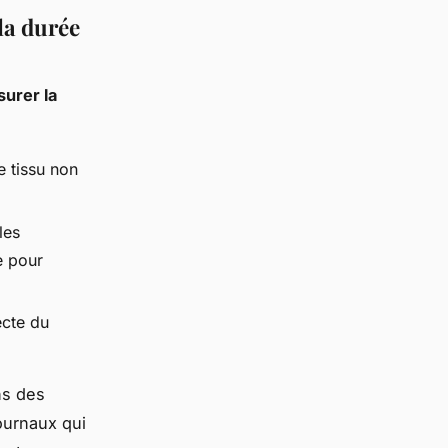
la durée
surer la
e tissu non
les
e pour
ecte du
ns des
journaux qui