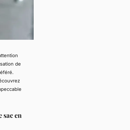
ttention
isation de
référé.
découvrez
impeccable
e sac en