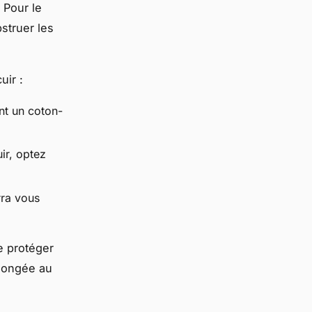
 Pour le
bstruer les
uir :
ant un coton-
ir, optez
rra vous
e protéger
olongée au