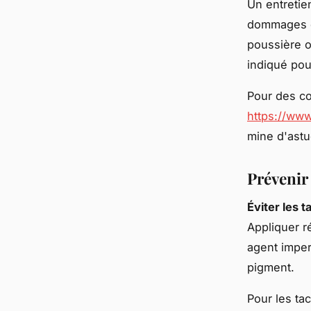
Un entretie
dommages ex
poussière o
indiqué pour
Pour des co
https://www
mine d'astu
Prévenir 
Éviter les 
Appliquer 
agent imperm
pigment.
Pour les ta