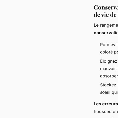
Conserva
de vie de
Le rangemen
conservati
Pour évit
coloré p
Éloignez 
mauvaise
absorber
Stockez l
soleil qu
Les erreurs
housses en 