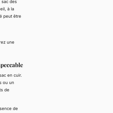
e sac des
il, à la
é peut être
rez une
impeccable
sac en cuir.
s ou un
ts de
ssence de