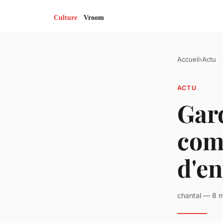
Accueil
›
Actu
ACTU
Gard
com
d'en
chantal — 8 m